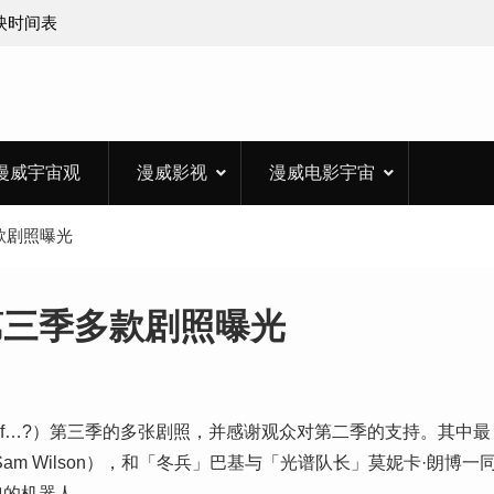
上映时间表
漫威宇宙观
漫威影视
漫威电影宇宙
款剧照曝光
第三季多款剧照曝光
 If…?）第三季的多张剧照，并感谢观众对第二季的支持。其中最
m Wilson），和「冬兵」巴基与「光谱队长」莫妮卡·朗博一
弹的机器人。