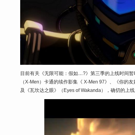
目前有关《无限可能：假如…?》第三季的上线时间暂
（X-Men）卡通的续作影集《 X-Men 97》、《你的友好邻居蜘蛛
及《瓦坎达之眼》（Eyes of Wakanda），确切的