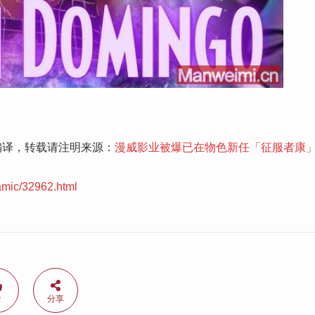
编译，转载请注明来源：
漫威影业被爆已在物色新任「征服者康
amic/32962.html
赞
分享