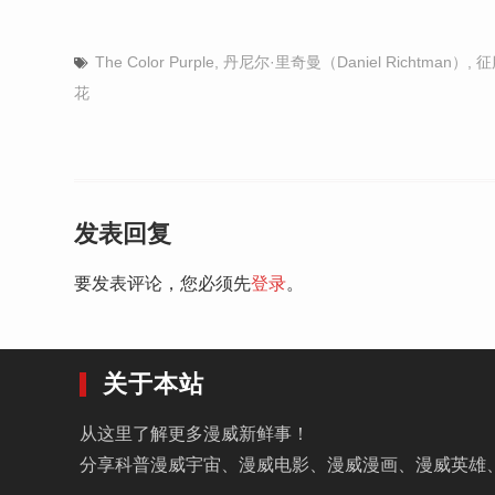
The Color Purple
,
丹尼尔·里奇曼（Daniel Richtman）
,
征
花
发表回复
要发表评论，您必须先
登录
。
关于本站
从这里了解更多漫威新鲜事！
分享科普漫威宇宙、漫威电影、漫威漫画、漫威英雄