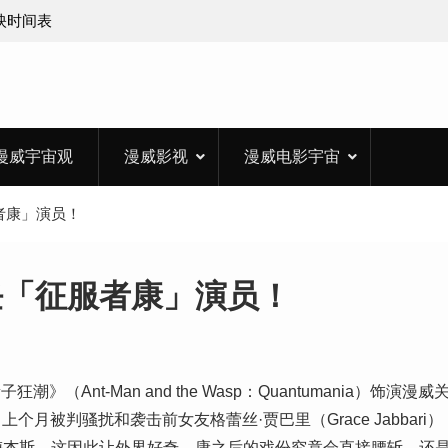
上映时间表
漫威宇宙观
漫威影视
漫威电影宇宙
者康」演员！
任「征服者康」演员！
Ant-Man and the Wasp：Quantumania）饰演漫威
 ，上个月被判骚扰和袭击前女友格蕾丝·贾巴里（Grace Jabbari）
梅杰斯，这因此让外界好奇，康之后的戏份究竟会直接腰斩，还