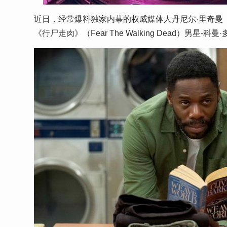
近日，经常爆料独家内幕的权威媒体人丹尼尔·里奇曼（Dani
《行尸走肉》（Fear The Walking Dead）男星