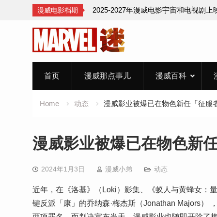
2025-2027年漫威电影宇宙和电视剧
漫威电影档期
Skip
to
content
首页
漫威那点事儿
漫威百科
Home
动态
漫威影业被爆已在物色新任「征服
漫威影业被爆已在物色新
2024年1月3日
漫威小弟
动态
近年，在《洛基》（Loki）影集、《蚁人与黄蜂女：量子狂潮》（
键反派「康」的乔纳森·梅杰斯（Jonathan Majors）
两项罪名，而判决宣布当天，漫威影业也随即开除了