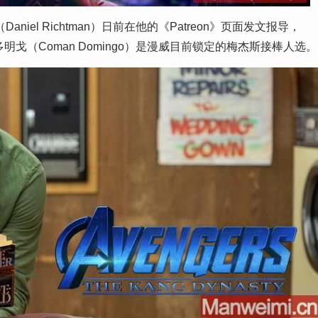
el Richtman）日前在他的《Patreon》页面发文报导，
-科曼·多明戈（Coman Domingo）是漫威目前锁定的梅杰斯接棒人选。