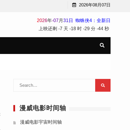
2026年08月07日
2
0
2
6
年
-
07
月
31
日
蜘蛛侠4：全新日
上映还剩
-7 天
-18 时
-29 分
-45 秒
Search
for:
漫威电影时间轴
关
漫威电影宇宙时间轴
是