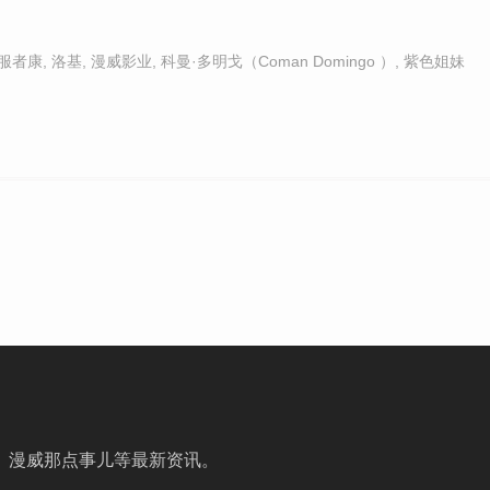
服者康
,
洛基
,
漫威影业
,
科曼·多明戈（Coman Domingo ）
,
紫色姐妹
、漫威那点事儿等最新资讯。