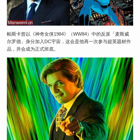
帕斯卡曾以《神奇女侠1984》（WW84）中的反派「麦斯威
尔罗德」身分加入DC宇宙，这会是他再一次参与超英题材作
品，并会成为正式班底。