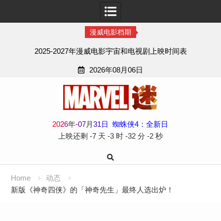
漫威电影档期
2025-2027年漫威电影宇宙和电视剧上映时间表
2026年08月06日
Skip
to
content
2
0
2
6
年
-
07
月
31
日
蜘蛛侠4：全新日
上映还剩
-7 天
-3 时
-32 分
-3 秒
Home
动态
新版《神奇四侠》的「神奇先生」最终人选出炉！