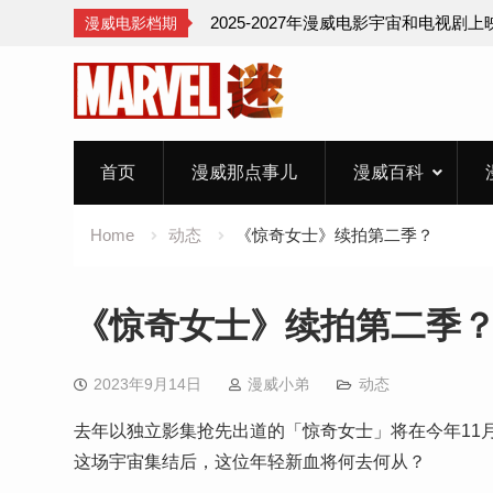
2025-2027年漫威电影宇宙和电视剧
漫威电影档期
Skip
to
content
首页
漫威那点事儿
漫威百科
Home
动态
《惊奇女士》续拍第二季？
《惊奇女士》续拍第二季
2023年9月14日
漫威小弟
动态
去年以独立影集抢先出道的「惊奇女士」将在今年11月的
这场宇宙集结后，这位年轻新血将何去何从？