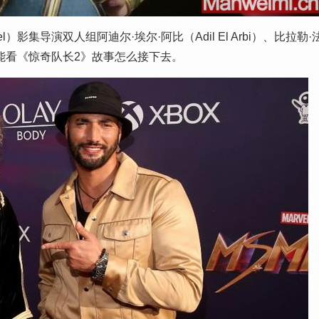
rvel）影集导演双人组阿迪尔·埃尔·阿比（Adil El Arbi）、比拉勒·
法，只能看《惊奇队长2》故事怎么接下去。