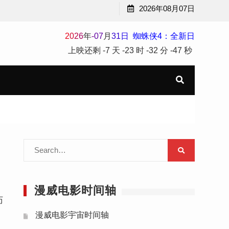
2026年08月07日
2
0
2
6
年
-
07
月
31
日
蜘蛛侠4：全新日
上映还剩
-7 天
-23 时
-32 分
-48 秒
Search
for:
漫威电影时间轴
历
漫威电影宇宙时间轴