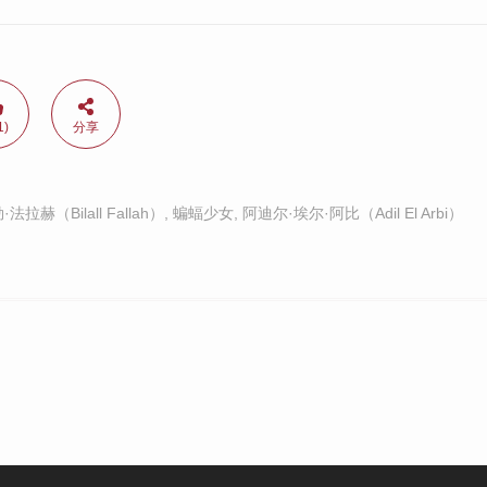
1)
分享
法拉赫（Bilall Fallah）
,
蝙蝠少女
,
阿迪尔·埃尔·阿比（Adil El Arbi）