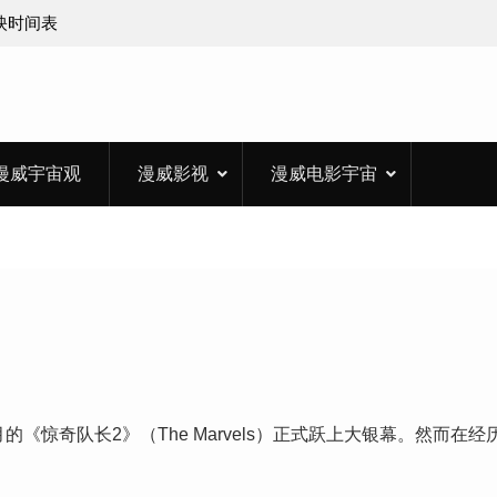
上映时间表
漫威宇宙观
漫威影视
漫威电影宇宙
？
《惊奇队长2》（The Marvels）正式跃上大银幕。然而在经