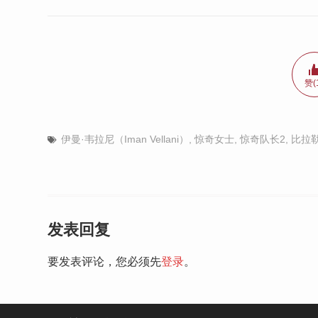
赞(
伊曼·韦拉尼（Iman Vellani）
,
惊奇女士
,
惊奇队长2
,
比拉勒·
发表回复
要发表评论，您必须先
登录
。