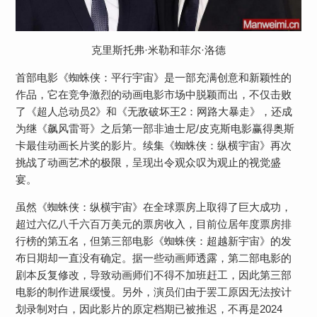
克里斯托弗·米勒和菲尔·洛德
首部电影《蜘蛛侠：平行宇宙》是一部充满创意和新颖性的
作品，它在竞争激烈的动画电影市场中脱颖而出，不仅击败
了《超人总动员2》和《无敌破坏王2：网路大暴走》，还成
为继《飙风雷哥》之后第一部非迪士尼/皮克斯电影赢得奥斯
卡最佳动画长片奖的影片。续集《蜘蛛侠：纵横宇宙》再次
挑战了动画艺术的极限，呈现出令观众叹为观止的视觉盛
宴。
虽然《蜘蛛侠：纵横宇宙》在全球票房上取得了巨大成功，
超过六亿八千六百万美元的票房收入，目前位居年度票房排
行榜的第五名，但第三部电影《蜘蛛侠：超越新宇宙》的发
布日期却一直没有确定。据一些动画师透露，第二部电影的
剧本反复修改，导致动画师们不得不加班赶工，因此第三部
电影的制作进展缓慢。另外，演员们由于罢工原因无法按计
划录制对白，因此影片的原定档期已被推迟，不再是2024