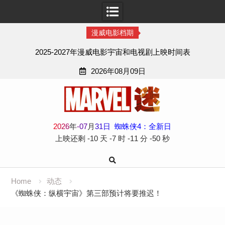
漫威电影档期
2025-2027年漫威电影宇宙和电视剧上映时间表
2026年08月09日
Skip
to
content
2
0
2
6
年
-
07
月
31
日
蜘蛛侠4：全新日
上映还剩
-10 天
-7 时
-11 分
-51 秒
Home
动态
《蜘蛛侠：纵横宇宙》第三部预计将要推迟！