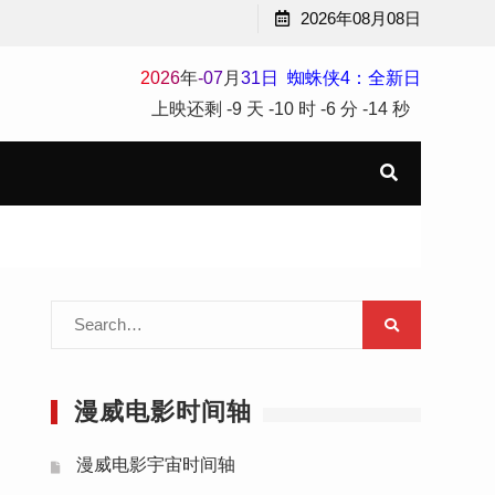
2026年08月08日
2
0
2
6
年
-
07
月
31
日
蜘蛛侠4：全新日
上映还剩
-9 天
-10 时
-6 分
-16 秒
Search
for:
漫威电影时间轴
漫威电影宇宙时间轴