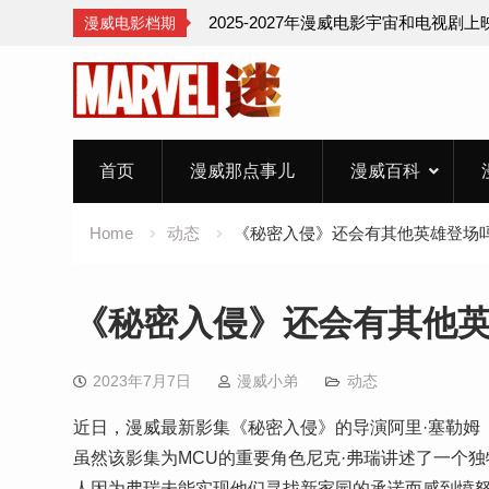
2025-2027年漫威电影宇宙和电视剧
漫威电影档期
Skip
to
content
首页
漫威那点事儿
漫威百科
Home
动态
《秘密入侵》还会有其他英雄登场
《秘密入侵》还会有其他
2023年7月7日
漫威小弟
动态
近日，漫威最新影集《秘密入侵》的导演阿里·塞勒姆（A
虽然该影集为MCU的重要角色尼克·弗瑞讲述了一个
人因为弗瑞未能实现他们寻找新家园的承诺而感到愤