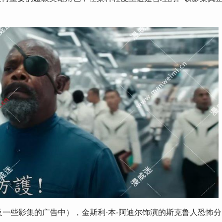
及一些影集的广告中），金斯利·本-阿迪尔饰演的斯克鲁人恐怖分