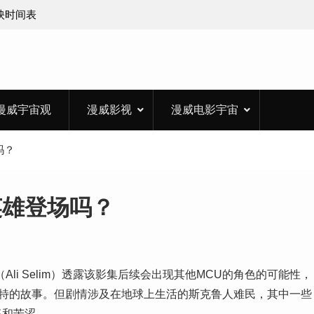
上映时间表
漫威宇宙观
漫威影视
漫威电影宇宙
吗？
英雄登场吗？
li Selim）透露该影集后续会出现其他MCU的角色的可能性，
独特的故事。但剧情涉及在地球上生活的斯克鲁人难民，其中一些
怒和苦涩。