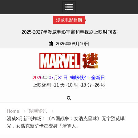
漫威电影档期
2025-2027年漫威电影宇宙和电视剧上映时间表
2026年08月10日
Skip
to
content
2
0
2
6
年
-
07
月
31
日
蜘蛛侠4：全新日
上映还剩
-11 天
-10 时
-18 分
-27 秒
Home
漫画资讯
漫威8月新刊炸场！《帝国战争：女浩克星球》无字预览曝
光，女浩克新萨卡星变身「清算人」