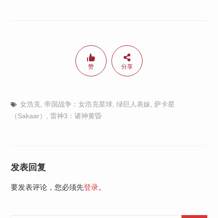
赞
分享
女浩克
,
帝国战争：女浩克星球
,
绿巨人表妹
,
萨卡星
（Sakaar）
,
雷神3：诸神黄昏
发表回复
要发表评论，您必须先
登录
。