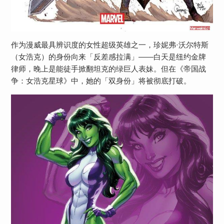
作为漫威最具辨识度的女性超级英雄之一，珍妮弗·沃尔特斯
（女浩克）的身份向来「反差感拉满」——白天是纽约金牌
律师，晚上是能徒手掀翻坦克的绿巨人表妹。但在《帝国战
争：女浩克星球》中，她的「双身份」将被彻底打破。