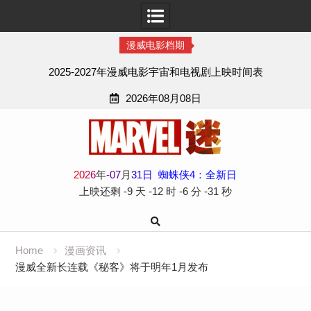
漫威电影档期
2025-2027年漫威电影宇宙和电视剧上映时间表
2026年08月08日
Skip
to
content
2
0
2
6
年
-
07
月
31
日
蜘蛛侠4：全新日
上映还剩
-9 天
-12 时
-6 分
-32 秒
Home
漫画资讯
漫威全新长连载《秘客》将于明年1月发布