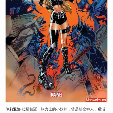
伊莉亚娜·拉斯普廷，钢力士的小妹妹，曾是新变种人，逐渐