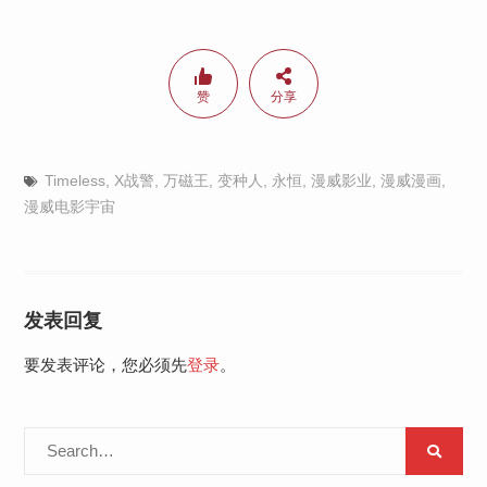
赞
分享
Timeless
,
X战警
,
万磁王
,
变种人
,
永恒
,
漫威影业
,
漫威漫画
,
漫威电影宇宙
发表回复
要发表评论，您必须先
登录
。
Search
for: