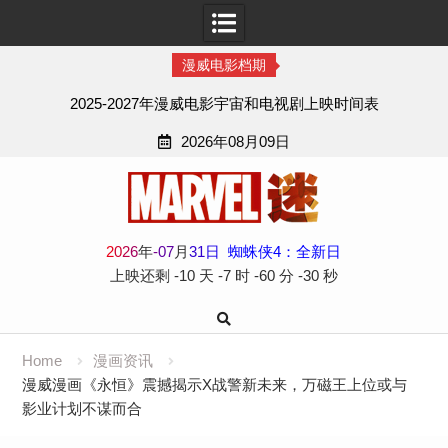
漫威电影档期
2025-2027年漫威电影宇宙和电视剧上映时间表
2026年08月09日
Skip
to
content
2
0
2
6
年
-
07
月
31
日
蜘蛛侠4：全新日
上映还剩
-10 天
-7 时
-60 分
-31 秒
Home
漫画资讯
漫威漫画《永恒》震撼揭示X战警新未来，万磁王上位或与
影业计划不谋而合