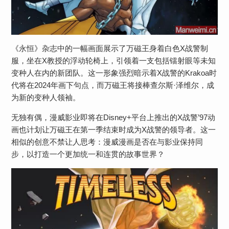
《永恒》杂志中的一幅画面展示了万磁王身着白色X战警制
服，坐在X教授的浮动轮椅上，引领着一支包括镭射眼等未知
变种人在内的新团队。这一形象强烈暗示着X战警的Krakoa时
代将在2024年画下句点，而万磁王将接棒查尔斯·泽维尔，成
为新的变种人领袖。
无独有偶，漫威影业即将在Disney+平台上推出的X战警’97动
画也计划让万磁王在第一季结束时成为X战警的领导者。这一
相似的创意不禁让人思考：漫威漫画是否在与影业保持同
步，以打造一个更加统一和连贯的故事世界？