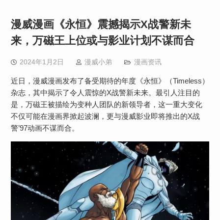
漫威漫画《永恒》震撼揭示X战警新未
来，万磁王上位或与影业计划不谋而合
2024年1月2日
漫威小弟
漫画资讯
近日，漫威漫画发布了备受期待的年度《永恒》（Timeless）
杂志，其中揭示了令人震惊的X战警新未来。最引人注目的
是，万磁王被描绘为变种人团队的新领导者，这一重大变化
不仅可能在漫画界掀起波澜，更与漫威影业即将推出的X战
警’97动画不谋而合。