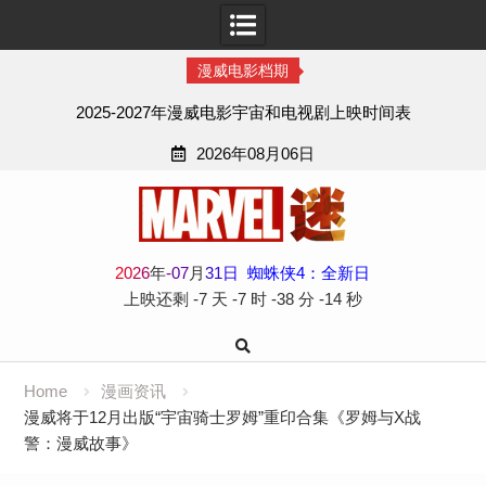
漫威电影档期
2025-2027年漫威电影宇宙和电视剧上映时间表
2026年08月06日
Skip
to
content
2
0
2
6
年
-
07
月
31
日
蜘蛛侠4：全新日
上映还剩
-7 天
-7 时
-38 分
-16 秒
Home
漫画资讯
漫威将于12月出版“宇宙骑士罗姆”重印合集《罗姆与X战
警：漫威故事》