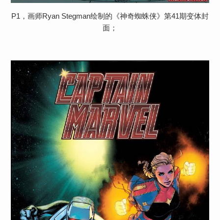
P1，画师Ryan Stegman绘制的《神奇蜘蛛侠》第41期变体封
面；