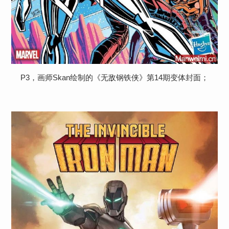
P3，画师Skan绘制的《无敌钢铁侠》第14期变体封面；