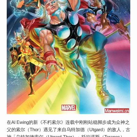
在Al Ewing的新《不朽索尔》连载中刚刚站稳脚步成为众神之
父的索尔（Thor）遇见了来自乌特加德（Utgard）的敌人，古
神「乌特加德索尔（Utgard-Thor）」托拉诺斯（Toranos），