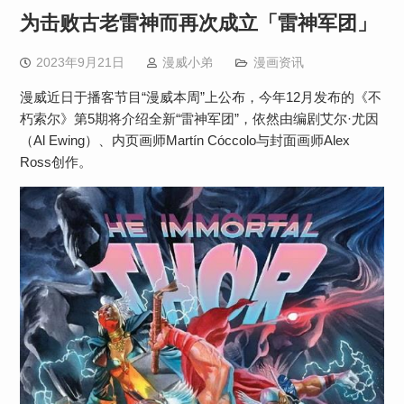
为击败古老雷神而再次成立「雷神军团」
2023年9月21日
漫威小弟
漫画资讯
漫威近日于播客节目“漫威本周”上公布，今年12月发布的《不
朽索尔》第5期将介绍全新“雷神军团”，依然由编剧艾尔·尤因
（Al Ewing）、内页画师Martín Cóccolo与封面画师Alex
Ross创作。