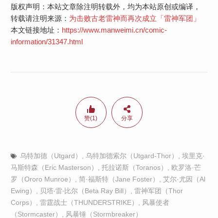
版权声明：本站文章除注明转载外，均为本站原创或编译，
转载请注明来源：
为击败古老雷神而再次成立「雷神军团」
本文链接地址：
https://www.manweimi.cn/comic-
information/31347.html
赞(1)
分享
乌特加德（Utgard）
,
乌特加德索尔（Utgard-Thor）
,
埃里克·
马斯特森（Eric Masterson）
,
托拉诺斯（Toranos）
,
欧罗洛·芒
罗（Ororo Munroe）
,
简·福斯特（Jane Foster）
,
艾尔·尤因（Al
Ewing）
,
贝塔‧雷‧比尔（Beta Ray Bill）
,
雷神军团（Thor
Corps）
,
雷霆战士（THUNDERSTRIKE）
,
风暴使者
（Stormcaster）
,
风暴锤（Stormbreaker）