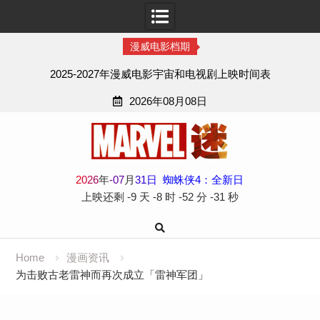
漫威电影档期
2025-2027年漫威电影宇宙和电视剧上映时间表
2026年08月08日
Skip
to
content
2
0
2
6
年
-
07
月
31
日
蜘蛛侠4：全新日
上映还剩
-9 天
-8 时
-52 分
-32 秒
Home
漫画资讯
为击败古老雷神而再次成立「雷神军团」