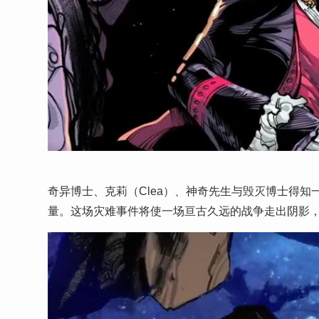
奇异博士、克莉（Clea）、神奇先生与毁灭博士得
量。这场灾难事件将使一场亘古久远的战争走出阴影，揭