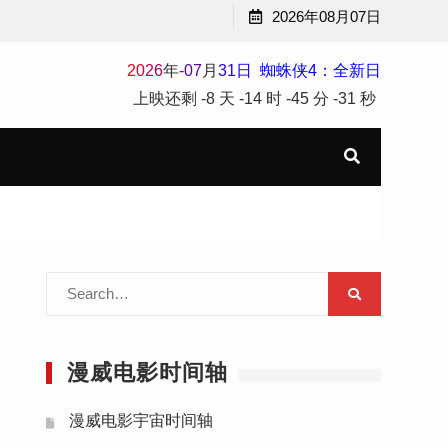
2026年08月07日
2
0
2
6
年
-
07
月
31
日
蜘蛛侠4：全新日
上映还剩
-8 天
-14 时
-45 分
-33 秒
Search
for:
漫威电影时间轴
漫威电影宇宙时间轴