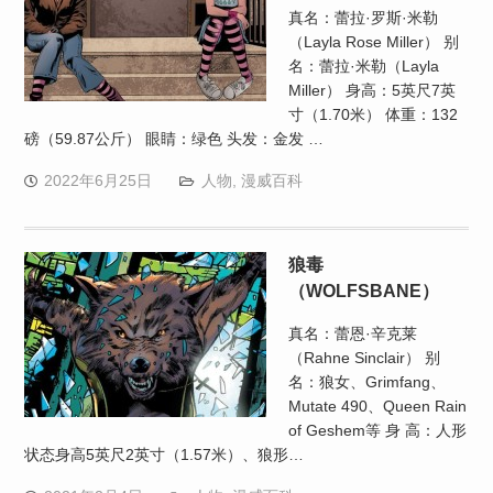
真名：蕾拉·罗斯·米勒
（Layla Rose Miller） 别
名：蕾拉·米勒（Layla
Miller） 身高：5英尺7英
寸（1.70米） 体重：132
磅（59.87公斤） 眼睛：绿色 头发：金发 …
2022年6月25日
人物
,
漫威百科
狼毒
（WOLFSBANE）
真名：蕾恩·辛克莱
（Rahne Sinclair） 别
名：狼女、Grimfang、
Mutate 490、Queen Rain
of Geshem等 身 高：人形
状态身高5英尺2英寸（1.57米）、狼形…