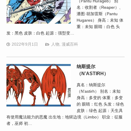
（Pantu Hurageb） 别
名：收割者（Reaper）、
潘图·胡加雷斯（Pantu
Hugares） 身高：未知 体
重：未知 眼睛：白色 头
发：黑色 皮肤：白色 起源：强型变…
2022年9月1日
人物
,
漫威百科
纳斯提尔
（N’ASTIRH）
真名：纳斯提尔
（N'astirh） 别名：未知
身高：多变的 体重：多变
的 眼睛：红色 头发：绿色
皮肤：绿色 起源：天生具
有使用魔法能力的恶魔 出生地：地狱边境（Limbo） 职业：征服
者，巫师 初…