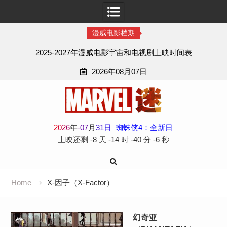
漫威电影档期
2025-2027年漫威电影宇宙和电视剧上映时间表
2026年08月07日
Skip
to
content
2
0
2
6
年
-
07
月
31
日
蜘蛛侠4：全新日
上映还剩
-8 天
-14 时
-40 分
-6 秒
Home
X-因子（X-Factor）
幻奇亚