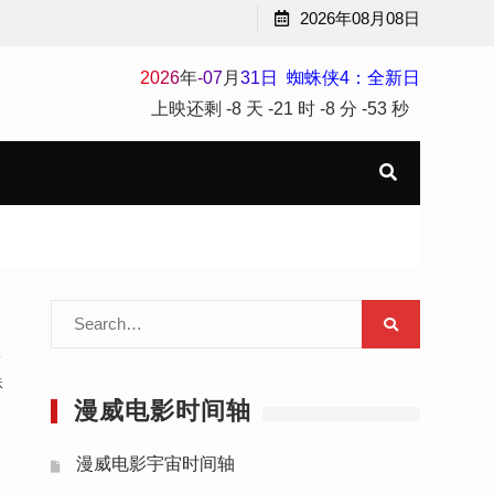
2026年08月08日
2
0
2
6
年
-
07
月
31
日
蜘蛛侠4：全新日
上映还剩
-8 天
-21 时
-8 分
-54 秒
Search
for:
宇
蛛
漫威电影时间轴
漫威电影宇宙时间轴