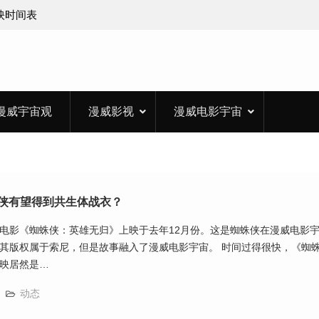
上映时间表
漫威宇宙观
漫威影视
漫威电影宇宙
侠有望得到共生体战衣？
电影《蜘蛛侠：英雄无归》上映于去年12月份。这是蜘蛛侠在漫威电影
其版权属于索尼，但是故事融入了漫威电影宇宙。 时间过得很快，《蜘
映居然是…
动态