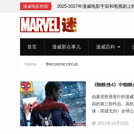
2025-2027年漫威电影宇宙和电视剧
漫威电影档期
Skip
to
content
首页
漫威那点事儿
漫威百科
Home
thecosmiccircus
《蜘蛛侠4》中蜘蛛
由索尼投资发行的漫威
宙的第三部作品。虽然
侠：英雄无归》全球公
2022年10月13日