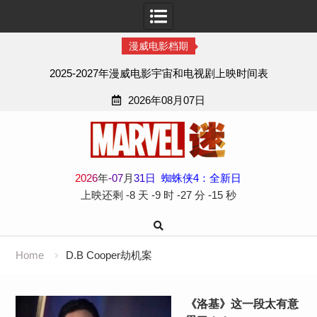
漫威电影档期
2025-2027年漫威电影宇宙和电视剧上映时间表
2026年08月07日
Skip
to
content
2
0
2
6
年
-
07
月
31
日
蜘蛛侠4：全新日
上映还剩
-8 天
-9 时
-27 分
-15 秒
Home
D.B Cooper劫机案
《洛基》这一段太有意