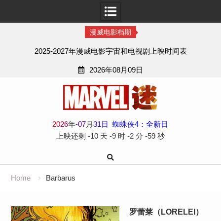
漫威电影档期
2025-2027年漫威电影宇宙和电视剧上映时间表
2026年08月09日
Skip
to
content
2
0
2
6
年
-
07
月
31
日
蜘蛛侠4：全新日
上映还剩
-10 天
-9 时
-2 分
-59 秒
Home
Barbarus
罗蕾莱（LORELEI）