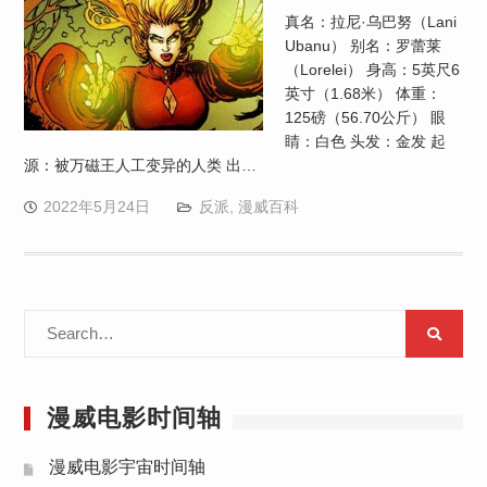
真名：拉尼·乌巴努（Lani
Ubanu） 别名：罗蕾莱
（Lorelei） 身高：5英尺6
英寸（1.68米） 体重：
125磅（56.70公斤） 眼
睛：白色 头发：金发 起
源：被万磁王人工变异的人类 出…
2022年5月24日
反派
,
漫威百科
Search
for:
漫威电影时间轴
漫威电影宇宙时间轴