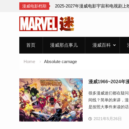
2025-2027年漫威电影宇宙和电视剧
漫威电影档期
Skip
to
content
首页
漫威那点事儿
漫威百科
Home
Absolute carnage
漫威1966~2024
很多漫威迷们都在疑问
间线？简单的来讲，漫
是按照大事件来读的话
2021年5月26日