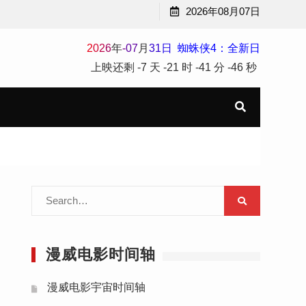
2026年08月07日
2
0
2
6
年
-
07
月
31
日
蜘蛛侠4：全新日
上映还剩
-7 天
-21 时
-41 分
-46 秒
Search
for:
漫威电影时间轴
漫威电影宇宙时间轴