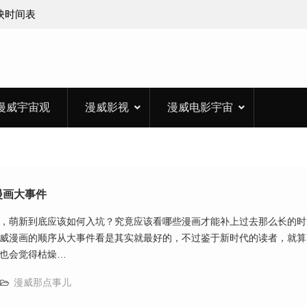
上映时间表
漫威宇宙观
漫威影视
漫威电影宇宙
年漫画大事件
，萌新到底应该如何入坑？究竟应该看哪些漫画才能补上过去那么长的时
威漫画的顺序从大事件看是其实就最好的，不过鉴于新时代的读者，就算
也会觉得枯燥…
漫威那点事儿