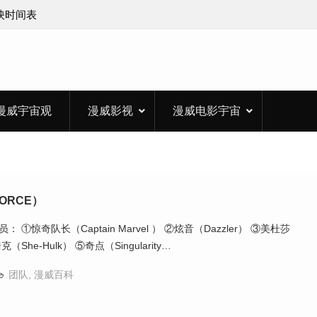
上映时间表
漫威宇宙观
漫威影视
漫威电影宇宙
ORCE）
员： ①惊奇队长（Captain Marvel ） ②炫音（Dazzler） ③美杜莎
克（She-Hulk） ⑤奇点（Singularity…
团队
,
漫威百科