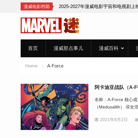
2025-2027年漫威电影宇宙和电视剧
漫威电影档期
Skip
to
content
首页
漫威那点事儿
漫威百科
Home
A-Force
阿卡迪亚战队（A-F
名称：A-Force 核心成
（Medusalith） ④女浩
2021年8月2日