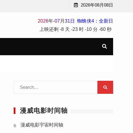
2026年08月08日
2
0
2
6
年
-
07
月
31
日
蜘蛛侠4：全新日
上映还剩
-8 天
-23 时
-10 分
-60 秒
Search
for:
漫威电影时间轴
漫威电影宇宙时间轴