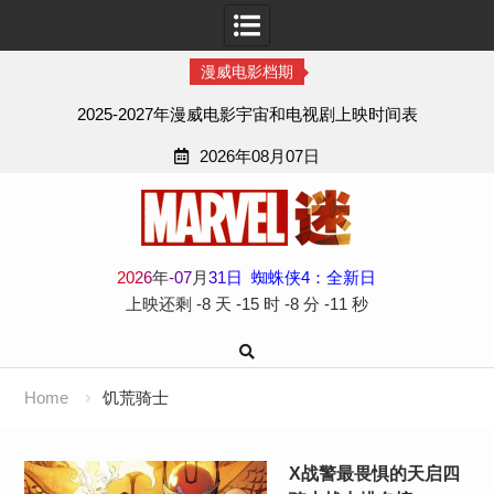
漫威电影档期
2025-2027年漫威电影宇宙和电视剧上映时间表
2026年08月07日
Skip
to
content
2
0
2
6
年
-
07
月
31
日
蜘蛛侠4：全新日
上映还剩
-8 天
-15 时
-8 分
-11 秒
Home
饥荒骑士
X战警最畏惧的天启四