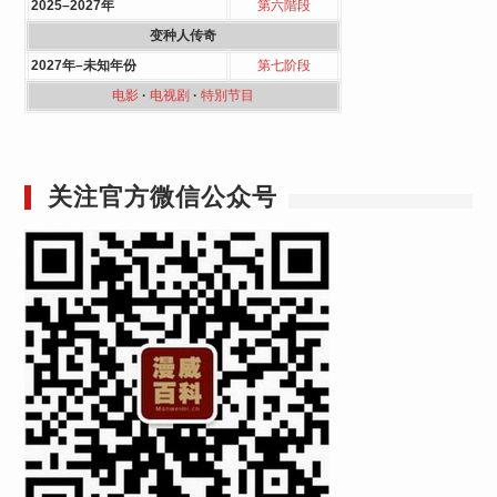
2025–2027年
第六階段
变种人传奇
2027年–未知年份
第七阶段
电影
·
电视剧
·
特別节目
关注官方微信公众号