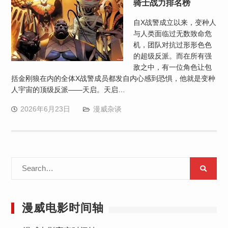
骑士战力排名榜
自X战警成立以来，变种人
与人类面临过无数致命危
机，团队对抗过形形色色
的超级反派。而在所有强
敌之中，有一位角色让包
括金刚狼在内的全体X战警成员都发自内心感到恐惧，他就是变种
人宇宙的顶级反派——天启。天启…
2026年6月23日
漫威杂谈
Search
for:
漫威电影时间轴