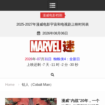
漫威电影档期
2025-2027年漫威电影宇宙和电视剧上映时间表
2026年08月06日
Skip
to
content
2
0
2
6
年
-
07
月
31
日
蜘蛛侠4：全新日
上映还剩
-7 天
-11 时
-2 分
-31 秒
Home
钴人（Cobalt Man）
漫威“内战”20年，一个