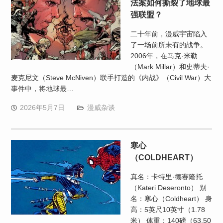
法案如何撕裂了地球最
强联盟？
二十年前，漫威宇宙陷入
了一场前所未有的战争。
2006年，在马克·米勒
（Mark Millar）和史蒂夫·
麦克尼文（Steve McNiven）联手打造的《内战》（Civil War）大
事件中，将地球最…
2026年5月7日
漫威杂谈
寒心
（COLDHEART）
真名：卡特里·德赛隆托
（Kateri Deseronto） 别
名：寒心（Coldheart） 身
高：5英尺10英寸（1.78
米） 体重：140磅（63.50