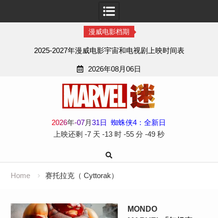
漫威电影档期
2025-2027年漫威电影宇宙和电视剧上映时间表
2026年08月06日
Skip
to
content
2
0
2
6
年
-
07
月
31
日
蜘蛛侠4：全新日
上映还剩
-7 天
-13 时
-55 分
-49 秒
Home
赛托拉克（ Cyttorak）
MONDO