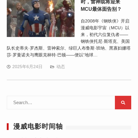
时，雷神或将迎来
MCU最体面告别？
自2008年《钢铁侠》开启
漫威电影宇宙（MCU）以
来，初代六位复仇者——
钢铁侠托尼·斯塔克、美国
队长史蒂夫·罗杰斯、雷神索尔、绿巨人布鲁斯·班纳、黑寡妇娜塔
莎·罗曼诺夫与鹰眼克林特·巴顿——便以“地球…
2025年6月24日
动态
Search
for:
漫威电影时间轴