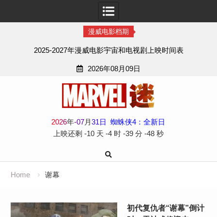
漫威电影档期
2025-2027年漫威电影宇宙和电视剧上映时间表
2026年08月09日
Skip
to
content
2
0
2
6
年
-
07
月
31
日
蜘蛛侠4：全新日
上映还剩
-10 天
-4 时
-39 分
-49 秒
Home
谢幕
初代复仇者“谢幕”倒计