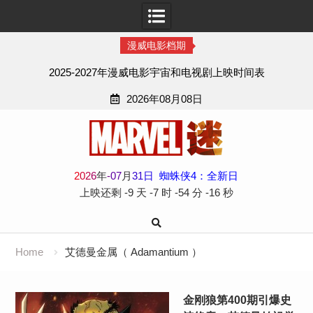
漫威电影档期
2025-2027年漫威电影宇宙和电视剧上映时间表
2026年08月08日
Skip
to
content
2
0
2
6
年
-
07
月
31
日
蜘蛛侠4：全新日
上映还剩
-9 天
-7 时
-54 分
-17 秒
Home
艾德曼金属（ Adamantium ）
金刚狼第400期引爆史