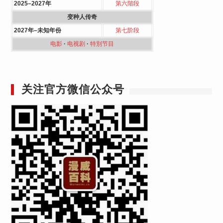
2025–2027年
第六階段
变种人传奇
2027年–未知年份
第七阶段
电影
·
电视剧
·
特別节目
关注官方微信公众号