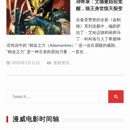
诗终章：艾德曼始祖觉
醒，狼王身世惊天裂变
在备受赞誉的全新《金刚
狼》系列连载中，编剧萨
拉丁・艾哈迈德和画师马
丁・科科洛引入了希腊神
话传说中的 “精金之力（Adamantine）” 这一迫在眉睫的威胁。
“精金之力” 是一种古老的原始力量，一直在…
2025年3月11日
漫画资讯
Search
for:
漫威电影时间轴