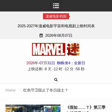
漫威电影档期
2025-2027年漫威电影宇宙和电视剧上映时间表
2026年08月07日
Skip
to
content
2
0
2
6
年
-
07
月
31
日
蜘蛛侠4：全新日
上映还剩
-8 天
-12 时
-12 分
-58 秒
Home
红色守卫阻止了冬日战士？
《假如……？》第三季