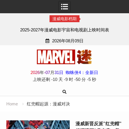
漫威电影档期
2025-2027年漫威电影宇宙和电视剧上映时间表
2026年08月09日
Skip
to
content
2
0
2
6
年
-
07
月
31
日
蜘蛛侠4：全新日
上映还剩
-10 天
-9 时
-50 分
-5 秒
Home
红兜帽起源：漫威对决
漫威新晋反派”红兜帽”