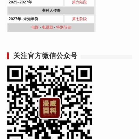
2025–2027年
第六階段
变种人传奇
2027年–未知年份
第七阶段
电影
·
电视剧
·
特別节目
关注官方微信公众号