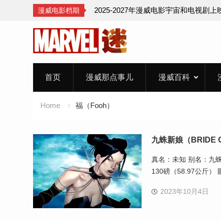
2025-2027年漫威电影宇宙和电视剧
漫威电影档期
Skip
to
content
首页
漫威那点事儿
漫威百科
Home
福（Fooh）
九蛛新娘（BRIDE OF
真名：未知 别名：九蛛新娘（
130磅（58.97公
2023年10月4日