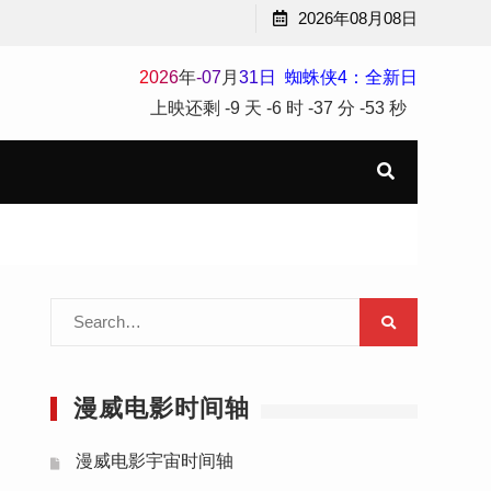
2026年08月08日
2
0
2
6
年
-
07
月
31
日
蜘蛛侠4：全新日
上映还剩
-9 天
-6 时
-37 分
-54 秒
Search
for:
漫威电影时间轴
漫威电影宇宙时间轴