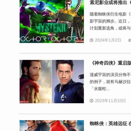
索尼影业或将推出
随着蜘蛛侠衍生电影《
影宇宙的脚步。近日，
计划重新选角，或将与
2024年1月2日
《神奇四侠》重启
漫威宇宙的演员分饰不
的例子，就有马赫沙拉·阿里
「水腹蛇…
2023年11月10日
蜘蛛侠：英雄远征 