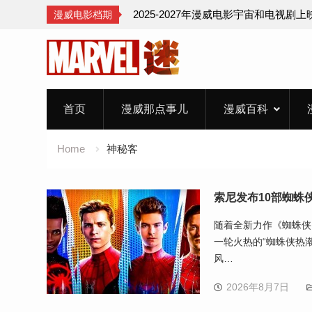
2025-2027年漫威电影宇宙和电视剧
漫威电影档期
Skip
to
content
首页
漫威那点事儿
漫威百科
Home
神秘客
索尼发布10部蜘蛛
随着全新力作《蜘蛛侠：崭
一轮火热的“蜘蛛侠热
风…
2026年8月7日