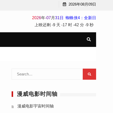
2026年08月09日
2
0
2
6
年
-
07
月
31
日
蜘蛛侠4：全新日
上映还剩
-9 天
-17 时
-42 分
-10 秒
Search
for:
漫威电影时间轴
漫威电影宇宙时间轴