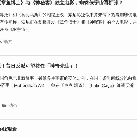
《章鱼博士》与《神秘客》独立电影，蜘蛛侠宇宙再扩张？
毒液》和《莫比乌斯》的相继上映，索尼影业似乎并未停下拓展蜘蛛侠电
有传闻称，索尼正在积极开发《章鱼博士》和《神秘客》的个人电影，并
漫威电影宇宙…
动态
版！昔日反派可望接任「神奇先生」！
同角色已非新鲜事，撇除多重宇宙的变体之外，在同一条时间线分饰两角
（Mahershala Ali），曾在《卢克·凯奇》（Luke Cage）饰演反派
动态
在线观看