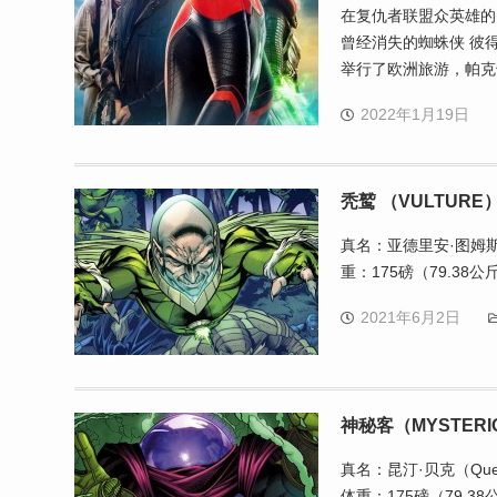
在复仇者联盟众英雄的
曾经消失的蜘蛛侠 彼
举行了欧洲旅游，帕克
2022年1月19日
秃鹫 （VULTURE
真名：亚德里安·图姆斯（A
重：175磅（79.38
2021年6月2日
神秘客（MYSTERI
真名：昆汀·贝克（Quen
体重：175磅（79.