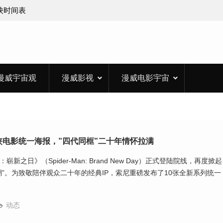
上映时间表
漫威宇宙观
漫威影视
漫威电影宇宙
侠电影统一海报，”四代同框”二十年情怀拉满
新之日》（Spider-Man: Brand New Day）正式登陆院线，再度掀起
潮”。为致敬陪伴观众二十年的经典IP，索尼重磅发布了10张全新系列统一
动态