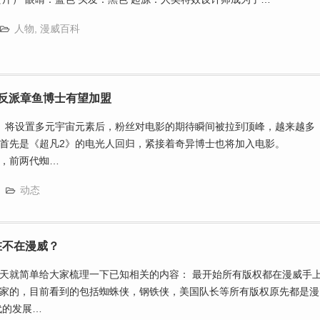
人物
,
漫威百科
反派章鱼博士有望加盟
》将设置多元宇宙元素后，粉丝对电影的期待瞬间被拉到顶峰，越来越多
，首先是《超凡2》的电光人回归，紧接着奇异博士也将加入电影。
，前两代蜘…
动态
在不在漫威？
天就简单给大家梳理一下已知相关的内容： 最开始所有版权都在漫威手
家的，目前看到的包括蜘蛛侠，钢铁侠，美国队长等所有版权原先都是漫
代的发展…