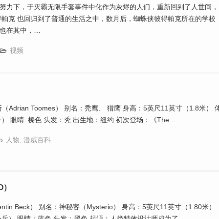
努力下，于灭霸无限手套事件中化作为灰烬的人们，重新回到了人世间，
得帕克 也回归到了普通的生活之中，数月后，蜘蛛侠彼得帕克所在的学校
也在其中，…
视频
）
drian Toomes） 别名：秃鹰、 猎鹰 身高：5英尺11英寸（1.8米） 
公斤） 眼睛: 榛色 头发：秃 出生地：纽约 初次登场：《The …
人物
,
漫威百科
O）
tin Beck） 别名：神秘客（Mysterio） 身高：5英尺11英寸（1.80米）
38公斤） 眼睛：蓝色 头发：黑色 起源：人类特效设计师成为了…