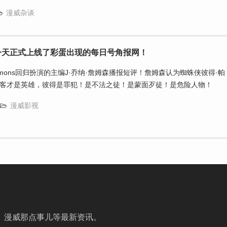
漫威杂谈
今天正式上线了彩蛋出现的每日号角报网！
immons回归扮演的主编J·乔纳·詹姆森播报短评！詹姆森认为蜘蛛侠彼得·帕
客才是英雄，彼得是罪犯！是不法之徒！是蒙面歹徒！是危险人物！
漫威影视
、漫威那点事儿等最新资讯。