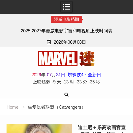
漫威电影档期
2025-2027年漫威电影宇宙和电视剧上映时间表
2026年08月08日
Skip
to
content
2
0
2
6
年
-
07
月
31
日
蜘蛛侠4：全新日
上映还剩
-9 天
-13 时
-33 分
-35 秒
Home
猫复仇者联盟（Catvengers）
迪士尼 + 乐高动画官宣