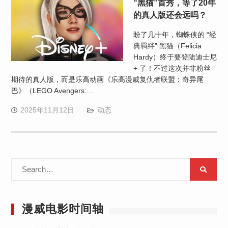
“黑猫”首秀，等了20年
的真人版还会远吗？
盼了几十年，蜘蛛侠的 “经
典羁绊” 黑猫（Felicia
Hardy）终于要登陆迪士尼
+ 了！不过这次并非粉丝
期待的真人版，而是乐高动画《乐高漫威复仇者联盟：奇异尾
巴》（LEGO Avengers:…
2025年11月12日
动态
Search
for:
漫威电影时间轴