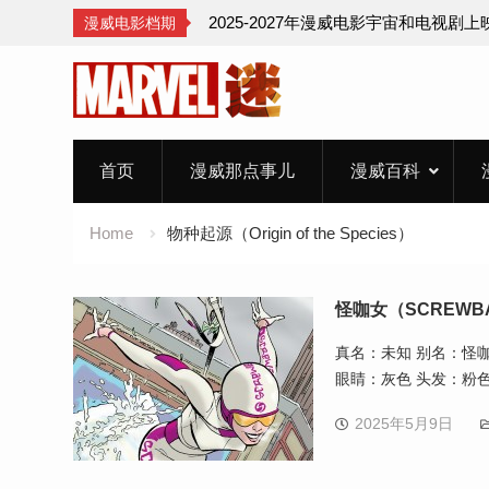
2025-2027年漫威电影宇宙和电视剧
漫威电影档期
Skip
to
content
首页
漫威那点事儿
漫威百科
Home
物种起源（Origin of the Species）
怪咖女（SCREWB
真名：未知 别名：怪咖女（
眼睛：灰色 头发：粉色
2025年5月9日