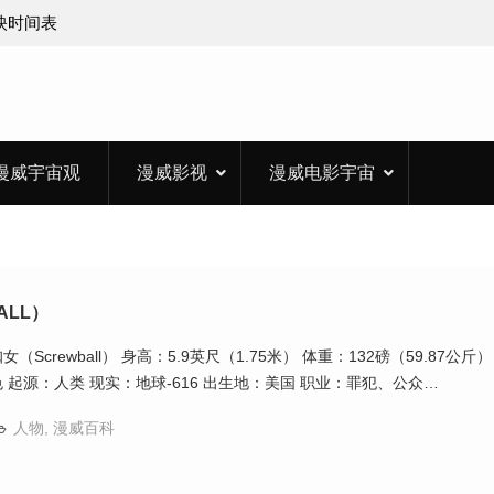
上映时间表
漫威宇宙观
漫威影视
漫威电影宇宙
ALL）
Screwball） 身高：5.9英尺（1.75米） 体重：132磅（59.87公斤）
 起源：人类 现实：地球-616 出生地：美国 职业：罪犯、公众…
人物
,
漫威百科