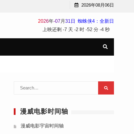
2026年08月06日
2
0
2
6
年
-
07
月
31
日
蜘蛛侠4：全新日
上映还剩
-7 天
-2 时
-52 分
-4 秒
Search
for:
漫威电影时间轴
漫威电影宇宙时间轴