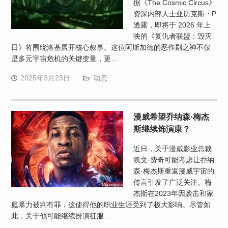
据《The Cosmic Circus》
资深内部人士亚历克斯・P
透露，即将于 2026 年上
映的《复仇者联盟：毁灭
日》将围绕洛基展开核心叙事。这位阿斯加德的恶作剧之神不仅
是多元宇宙危机的关键变量，更…
2025年3月23日
动态
漫威希望乔纳森·梅杰
斯继续饰演康？
近日，关于漫威影业总裁
凯文·费奇可能考虑让乔纳
森·梅杰斯重返漫威宇宙的
传言引发了广泛关注。梅
杰斯在2023年因袭击和家
庭暴力被判有罪，这使得他的职业生涯受到了极大影响。尽管如
此，关于他可能继续扮演征服…