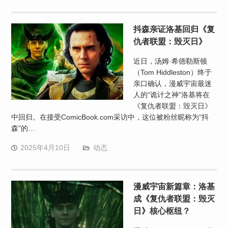
抖森亲证洛基回归《复
仇者联盟：毁灭日》
近日，汤姆·希德勒斯顿
（Tom Hiddleston）终于
亲口确认，漫威宇宙最迷
人的“诡计之神”洛基将在
《复仇者联盟：毁灭日》
中回归。在接受ComicBook.com采访中，这位被粉丝昵称为“抖
森”的…
2025年4月10日
动态
漫威宇宙新篇章：洛基
成《复仇者联盟：毁灭
日》核心枢纽？