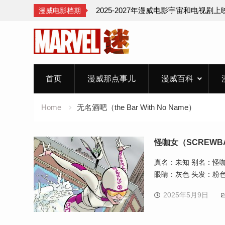
2025-2027年漫威电影宇宙和电视剧
漫威电影档期
Skip
to
content
首页
漫威那点事儿
漫威百科
Home
无名酒吧（the Bar With No Name）
怪咖女（SCREWB
真名：未知 别名：怪咖女（
眼睛：灰色 头发：粉色
2025年5月9日