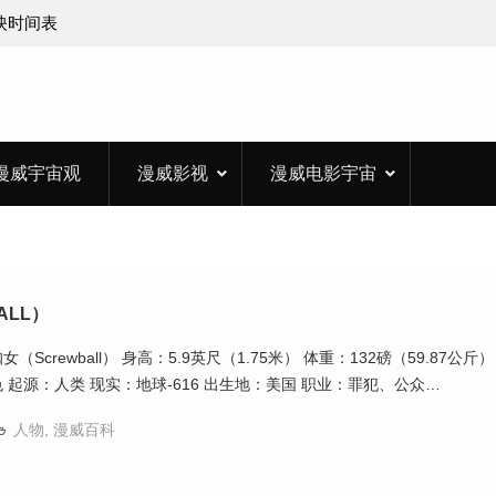
上映时间表
漫威宇宙观
漫威影视
漫威电影宇宙
ALL）
Screwball） 身高：5.9英尺（1.75米） 体重：132磅（59.87公斤）
 起源：人类 现实：地球-616 出生地：美国 职业：罪犯、公众…
人物
,
漫威百科