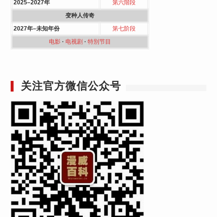
2025–2027年
第六階段
变种人传奇
2027年–未知年份
第七阶段
电影
·
电视剧
·
特別节目
关注官方微信公众号