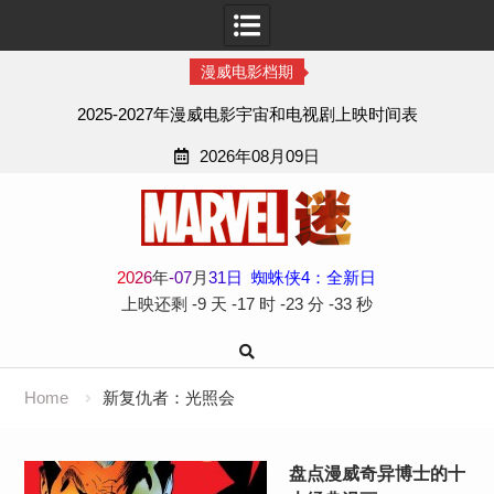
漫威电影档期
2025-2027年漫威电影宇宙和电视剧上映时间表
2026年08月09日
Skip
to
content
2
0
2
6
年
-
07
月
31
日
蜘蛛侠4：全新日
上映还剩
-9 天
-17 时
-23 分
-33 秒
Home
新复仇者：光照会
盘点漫威奇异博士的十