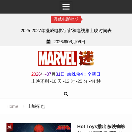
漫威电影档期
2025-2027年漫威电影宇宙和电视剧上映时间表
2026年08月09日
Skip
to
content
2
0
2
6
年
-
07
月
31
日
蜘蛛侠4：全新日
上映还剩
-10 天
-12 时
-29 分
-44 秒
Home
山城拓也
Hot Toys推出东映蜘蛛