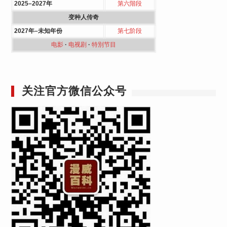
2025–2027年
第六階段
变种人传奇
2027年–未知年份
第七阶段
电影
·
电视剧
·
特別节目
关注官方微信公众号