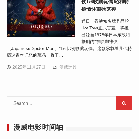
侠1/6收藏玩偶 昭和特
摄情怀重磅来袭
近日，香港知名玩具品牌
Hot Toys正式官宣，将推
出源自1978年日本东映特
摄剧的"东映蜘蛛侠
（Japanese Spider-Man）"1/6比例收藏玩偶。这款承载着几代特
摄迷青春记忆的藏品，将于…
2025年11月27日
漫威玩具
Search
for:
漫威电影时间轴