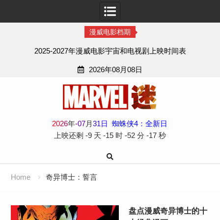
漫威电影档期
2025-2027年漫威电影宇宙和电视剧上映时间表
2026年08月08日
Skip
to
content
2
0
2
6
年
-
07
月
31
日
蜘蛛侠4：全新日
上映还剩
-9 天
-15 时
-52 分
-17 秒
Home
奇异博士：誓言
盘点漫威奇异博士的十