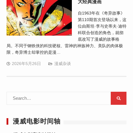
大经典漫画
自1963年在《奇异故事》
第110期首次登场以来，这
位由斯坦·李与史蒂夫·迪特
科联合创造的角色，就彻
底改写了漫威的故事格
局。不同于钢铁侠的科技硬核、雷神的神族神力、美队的肉体极
限，奇异博士却掌控的是漫…
2026年5月26日
漫威杂谈
Search
for:
漫威电影时间轴