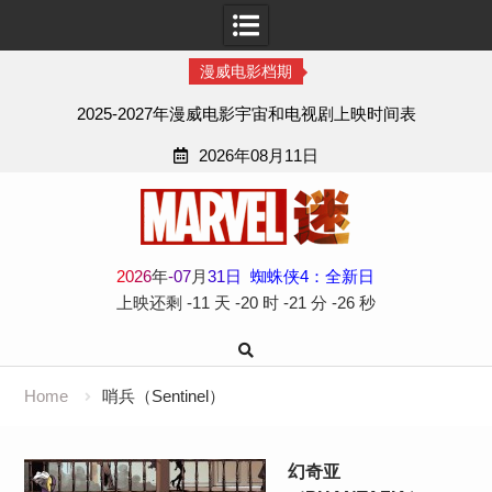
漫威电影档期
2025-2027年漫威电影宇宙和电视剧上映时间表
2026年08月11日
Skip
to
content
2
0
2
6
年
-
07
月
31
日
蜘蛛侠4：全新日
上映还剩
-11 天
-20 时
-21 分
-27 秒
Home
哨兵（Sentinel）
幻奇亚