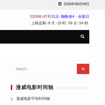
2026年08月09日
2
0
2
6
年
-
07
月
31
日
蜘蛛侠4：全新日
上映还剩
-9 天
-18 时
-39 分
-54 秒
Search
for:
漫威电影时间轴
漫威电影宇宙时间轴