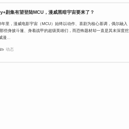
ney+剧集有望登陆MCU，漫威黑暗宇宙要来了？
的18年里，漫威电影宇宙（MCU）始终以动作、喜剧为核心基调，偶尔融入
那些身披斗篷、身着战甲的超级英雄们，而恐怖题材却一直是其未深度挖
威漫…
动态