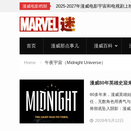
2025-2027年漫威电影宇宙和电视剧
漫威电影档期
Skip
to
content
首页
漫威那点事儿
漫威百科
Home
午夜宇宙（Midnight Universe）
漫威80年英雄史迎
80多年来，漫威英雄
任，无数角色用勇气与
将彻底坠入阴影：漫威
2026年5月12日