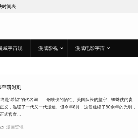
上映时间表
漫威宇宙观
漫威影视
漫威电影宇宙
来至暗时刻
始终是“希望”的代名词——钢铁侠的牺牲、美国队长的坚守、蜘蛛侠的责
正义，温暖了一代又一代漫迷。但今年8月，这份延续了80余年的光明，
正式官宣…
漫画资讯