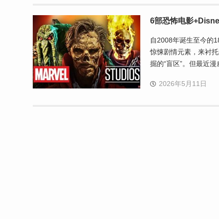
6部恐怖电影+Dis
自2008年诞生至今
惊悚剧情元素，来衬托
掘的“盲区”。但最近漫
2026年5月11日