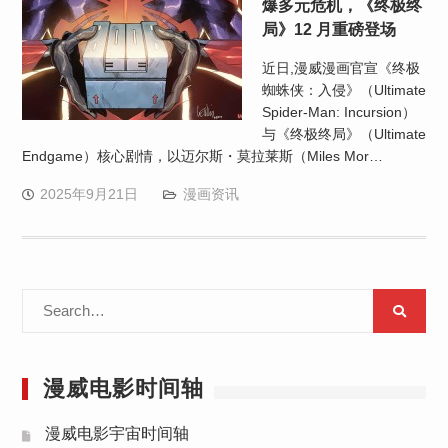
爆多元危机，《终极终
局》12 月重磅登场
近日,漫威漫画官宣《终极
蜘蛛侠：入侵》（Ultimate
Spider-Man: Incursion）
与《终极终局》（Ultimate
Endgame）核心剧情，以迈尔斯・莫拉莱斯（Miles Mor…
2025年9月21日
漫画资讯
Search
for:
漫威电影时间轴
漫威电影宇宙时间轴