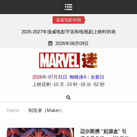
漫威电影档期
2025-2027年漫威电影宇宙和电视剧上映时间表
2026年08月09日
Skip
to
content
2
0
2
6
年
-
07
月
31
日
蜘蛛侠4：全新日
上映还剩
-10 天
-15 时
-16 分
-52 秒
Home
制造者（Maker）
迈尔斯携 “起源盒” 引