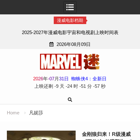
漫威电影档期
2025-2027年漫威电影宇宙和电视剧上映时间表
2026年08月09日
Skip
to
content
2
0
2
6
年
-
07
月
31
日
蜘蛛侠4：全新日
上映还剩
-9 天
-24 时
-51 分
-57 秒
Home
凡妮莎
金刚狼归来！R级漫威