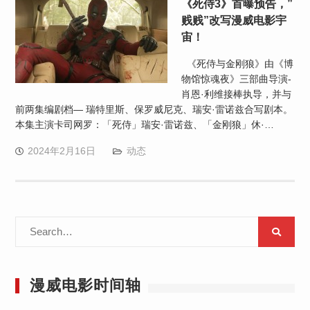
《死侍3》首曝预告，”
贱贱”改写漫威电影宇
宙！
《死侍与金刚狼》由《博
物馆惊魂夜》三部曲导演-
肖恩·利维接棒执导，并与
前两集编剧档— 瑞特里斯、保罗威尼克、瑞安·雷诺兹合写剧本。
本集主演卡司网罗：「死侍」瑞安·雷诺兹、「金刚狼」休·…
2024年2月16日
动态
Search
for:
漫威电影时间轴