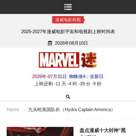
漫威电影档期
2025-2027年漫威电影宇宙和电视剧上映时间表
2026年08月10日
Skip
to
content
2
0
2
6
年
-
07
月
31
日
蜘蛛侠4：全新日
上映还剩
-11 天
-4 时
-39 分
-9 秒
Home
九头蛇美国队长（Hydra Captain America）
盘点漫威十大封神“黑