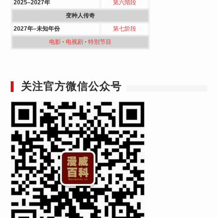
2025–2027年
第六階段
变种人传奇
2027年–未知年份
第七阶段
电影
·
电视剧
·
特別节目
关注官方微信公众号