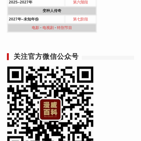
2025–2027年
第六階段
变种人传奇
2027年–未知年份
第七阶段
电影
·
电视剧
·
特別节目
关注官方微信公众号