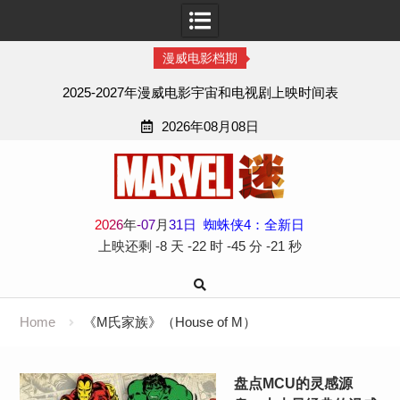
漫威电影档期
2025-2027年漫威电影宇宙和电视剧上映时间表
2026年08月08日
Skip
to
content
2
0
2
6
年
-
07
月
31
日
蜘蛛侠4：全新日
上映还剩
-8 天
-22 时
-45 分
-21 秒
Home
《M氏家族》（House of M）
盘点MCU的灵感源