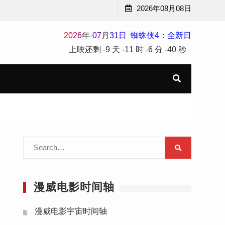
2026年08月08日
2
0
2
6
年
-
07
月
31
日
蜘蛛侠4：全新日
上映还剩
-9 天
-11 时
-6 分
-40 秒
Search
for:
漫威电影时间轴
漫威电影宇宙时间轴