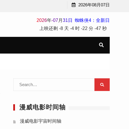
2026年08月07日
2
0
2
6
年
-
07
月
31
日
蜘蛛侠4：全新日
上映还剩
-8 天
-4 时
-22 分
-47 秒
Search
for:
e
漫威电影时间轴
漫威电影宇宙时间轴