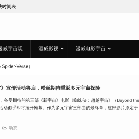
上映时间表
漫威宇宙观
漫威影视
漫威电影宇宙
pider-Verse）
宙》宣传活动将启，粉丝期待重返多元宇宙探险
备受期待的第三部《新宇宙》电影《蜘蛛侠：超越宇宙》（Beyond th
e）的宣传活动似乎即将拉开帷幕。作为多元宇宙三部曲的最终章，这部影片原定于
动态