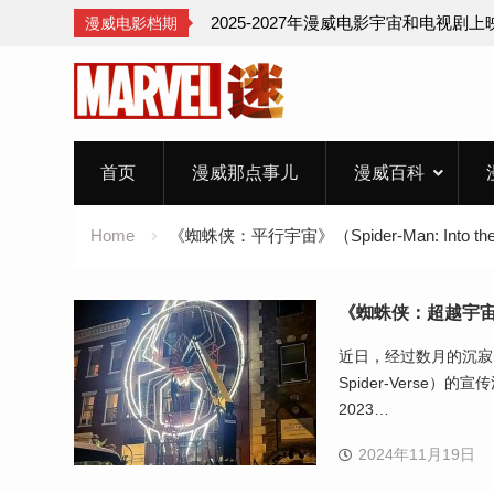
2025-2027年漫威电影宇宙和电视剧
漫威电影档期
Skip
to
content
首页
漫威那点事儿
漫威百科
Home
《蜘蛛侠：平行宇宙》（Spider-Man: Into the S
《蜘蛛侠：超越宇
近日，经过数月的沉寂，
Spider-Vers
2023…
2024年11月19日