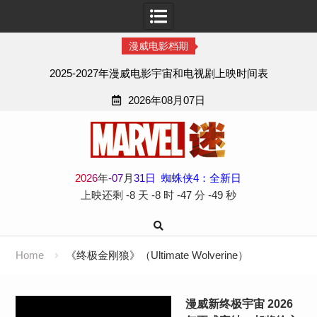
漫威电影档期
2025-2027年漫威电影宇宙和电视剧上映时间表
2026年08月07日
Skip
to
content
2
0
2
6
年
-
07
月
31
日
蜘蛛侠4：全新日
上映还剩
-8 天
-8 时
-47 分
-49 秒
Home
《终极金刚狼》（Ultimate Wolverine）
漫威新终极宇宙 2026