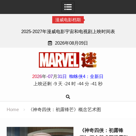
漫威电影档期
2025-2027年漫威电影宇宙和电视剧上映时间表
2026年08月09日
Skip
to
content
2
0
2
6
年
-
07
月
31
日
蜘蛛侠4：全新日
上映还剩
-9 天
-24 时
-44 分
-41 秒
Home
《神奇四侠：初露锋芒》概念艺术图
《神奇四侠：初露锋