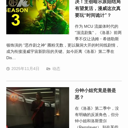
决！主创暗示原始结局
有望复活，漫威这次真
要玩“时间诡计”？
作为 MCU 流媒体时代的
"顶流剧集"，《洛基》前两
季不仅让汤姆・希德勒斯
顿饰演的 "恶作剧之神" 圈粉无数，更以脑洞大开的时间线剧情，
成为衔接漫威宇宙新阶段的关键。如今距离《洛基》第二季在
Dis…
2025年11月4日
动态
分钟小姐究竟是善是
恶？
在《洛基》第二季中，没
有明确的反派角色，但分
钟小姐和洛斯蕾尔
（Renslayer） 别在某些