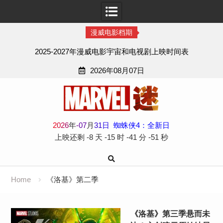
漫威电影档期
2025-2027年漫威电影宇宙和电视剧上映时间表
2026年08月07日
Skip
to
content
2
0
2
6
年
-
07
月
31
日
蜘蛛侠4：全新日
上映还剩
-8 天
-15 时
-41 分
-52 秒
Home
《洛基》第二季
《洛基》第三季悬而未