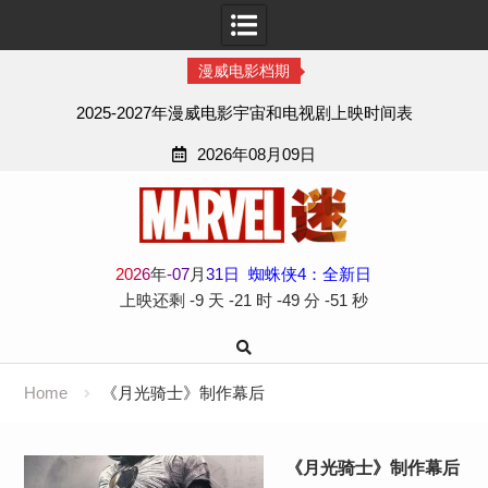
漫威电影档期
2025-2027年漫威电影宇宙和电视剧上映时间表
2026年08月09日
Skip
to
content
2
0
2
6
年
-
07
月
31
日
蜘蛛侠4：全新日
上映还剩
-9 天
-21 时
-49 分
-51 秒
Home
《月光骑士》制作幕后
《月光骑士》制作幕后