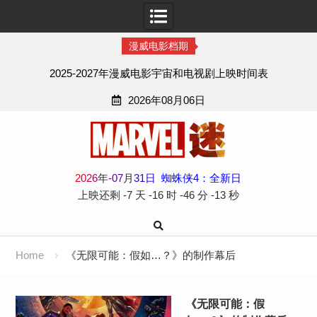
漫威电影档期
2025-2027年漫威电影宇宙和电视剧上映时间表
2026年08月06日
Skip
to
content
2
0
2
6
年
-
07
月
31
日
蜘蛛侠4：全新日
上映还剩
-7 天
-16 时
-46 分
-14 秒
Home
《无限可能：假如…？》的制作幕后
《无限可能：假