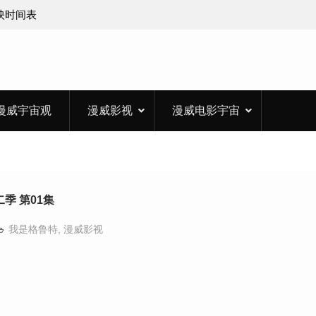
上映时间表
漫威宇宙观
漫威影视
漫威电影宇宙
季 第01集
我是格鲁特
,
漫威影视