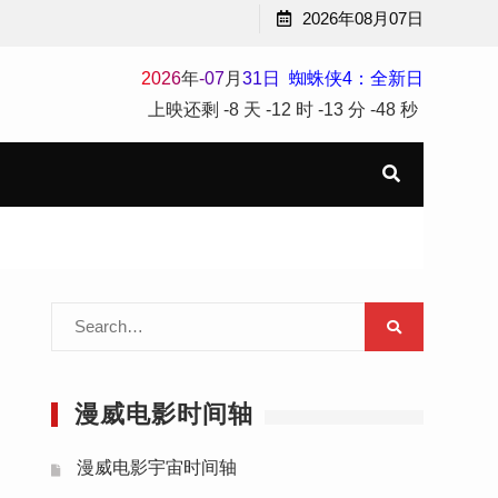
2026年08月07日
2
0
2
6
年
-
07
月
31
日
蜘蛛侠4：全新日
上映还剩
-8 天
-12 时
-13 分
-48 秒
Search
for:
漫威电影时间轴
漫威电影宇宙时间轴