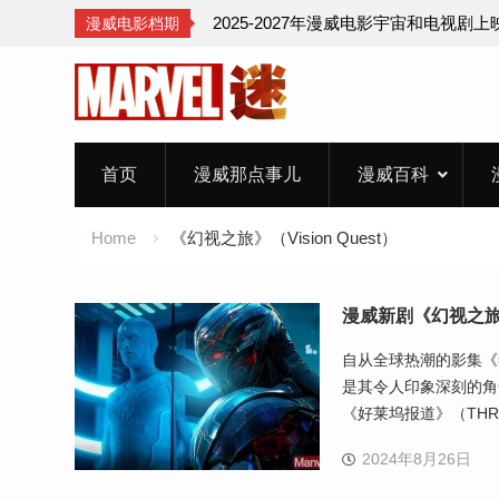
2025-2027年漫威电影宇宙和电视剧
漫威电影档期
Skip
to
content
首页
漫威那点事儿
漫威百科
Home
《幻视之旅》（Vision Quest）
漫威新剧《幻视之
自从全球热潮的影集《旺
是其令人印象深刻的角
《好莱坞报道》（TH
2024年8月26日