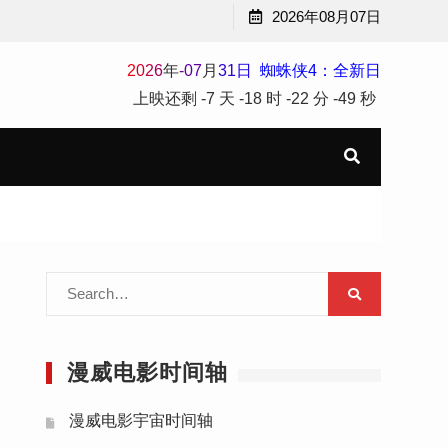
2026年08月07日
2
0
2
6
年
-
07
月
31
日
蜘蛛侠4：全新日
上映还剩
-7 天
-18 时
-22 分
-50 秒
Search
for:
漫威电影时间轴
漫威电影宇宙时间轴