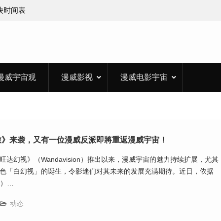
上映时间表
漫威宇宙观
漫威影视
漫威电影宇宙
旅》来袭，又有一位漫威反派即將重返漫威宇宙！
达幻视》（Wandavision）推出以来，漫威宇宙的魅力持续扩展，尤其
色「白幻视」的诞生，令影迷们对其未来的发展充满期待。近日，依据
R）…
动态