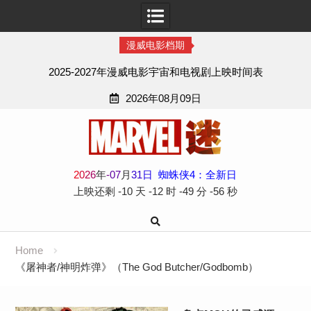
漫威电影档期
2025-2027年漫威电影宇宙和电视剧上映时间表
2026年08月09日
Skip
to
content
2
0
2
6
年
-
07
月
31
日
蜘蛛侠4：全新日
上映还剩
-10 天
-12 时
-49 分
-56 秒
Home
《屠神者/神明炸弹》（The God Butcher/Godbomb）