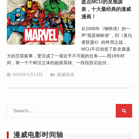
盘点MCU的灵感源
泉，十大最经典的漫威
漫画！
从2008年《钢铁侠》的一
声"我是钢铁侠"，到《复仇
者联盟4》的终局之战，
MCU不仅创造了影史最庞
大的互联叙事，更完成了一项近乎不可能的任务——用18年时
间，将一个个鲜活立体的超级英雄、一段段跌宕起伏…
2026年5月13日
漫威杂谈
Search
for:
漫威电影时间轴